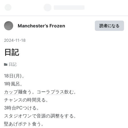
Manchester’s Frozen
読者になる
2024
-
11
-
18
日記
日記
18日(月)。
1時風呂。
カップ
麺食う。コー
ラプラス
飲む。
チャンスの時間見る。
3時台PCつける。
スタジオワンで音源の調整をする。
堅あげポテト食う。